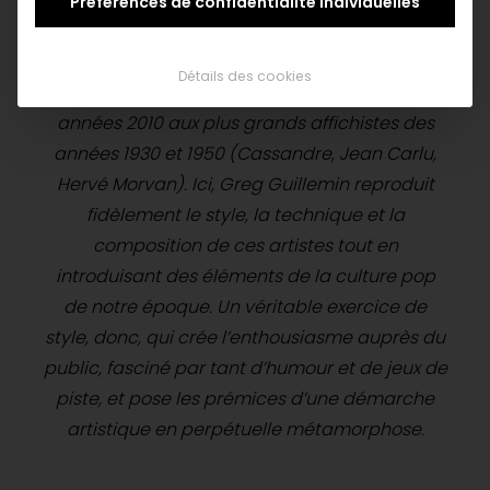
hautes en couleur, érotisme et style
Préférences de confidentialité individuelles
cartoonesque, influencé par les arrière-plans
des comics ou des bandes dessinées :
Détails des cookies
Exercices de style rend hommage dans les
années 2010 aux plus grands affichistes des
années 1930 et 1950 (Cassandre, Jean Carlu,
Hervé Morvan). Ici, Greg Guillemin reproduit
fidèlement le style, la technique et la
composition de ces artistes tout en
introduisant des éléments de la culture pop
de notre époque. Un véritable exercice de
style, donc, qui crée l’enthousiasme auprès du
public, fasciné par tant d’humour et de jeux de
piste, et pose les prémices d’une démarche
artistique en perpétuelle métamorphose.