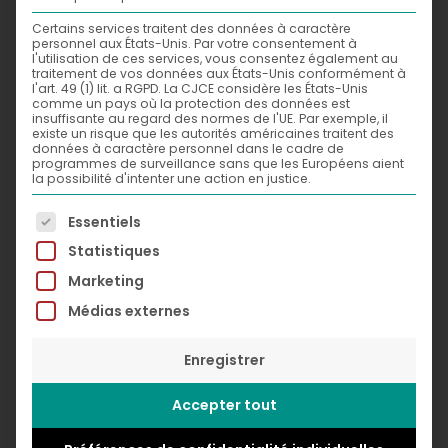
erotic touch, and cartoony style influenced by
Certains services traitent des données à caractère
personnel aux États-Unis. Par votre consentement à
cartoons’ and comics’ backgrounds… In the
l'utilisation de ces services, vous consentez également au
traitement de vos données aux États-Unis conformément à
2010s, Exercices de style paid a tribute to the
l'art. 49 (1) lit. a RGPD. La CJCE considère les États-Unis
comme un pays où la protection des données est
greatest poster designers of the 1930s and
insuffisante au regard des normes de l'UE. Par exemple, il
existe un risque que les autorités américaines traitent des
1950s (Cassandre, Jean Carlu, Herve Morvan). In
données à caractère personnel dans le cadre de
programmes de surveillance sans que les Européens aient
this series, Greg Guillemin faithfully reproduces
la possibilité d'intenter une action en justice.
the style, technique and composition of these
La liste suivante énumère les groupes de services po
artists while introducing elements of today’s
Essentiels
pop culture. This real “exercise in style” was
Statistiques
acclaimed by the audience, seduced by so
Marketing
much wit and paper chase. This series paved
Médias externes
the ground for an artistic approach in
Enregistrer
constant evolution.
Accepter tout
Papier découpé, formes minimalistes, images