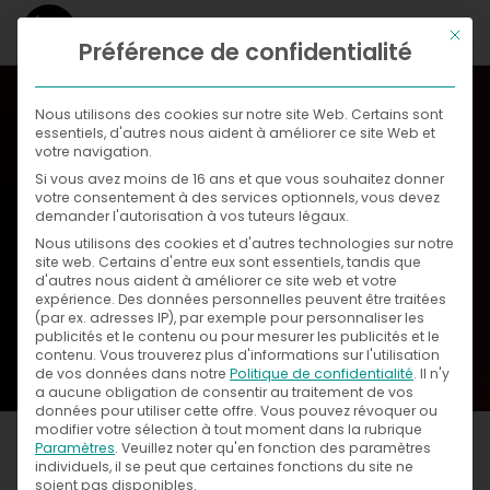
Ce bou
Préférence de confidentialité
WHAT
Nous utilisons des cookies sur notre site Web. Certains sont
essentiels, d'autres nous aident à améliorer ce site Web et
WHERE
votre navigation.
Si vous avez moins de 16 ans et que vous souhaitez donner
Galleries
NOW
votre consentement à des services optionnels, vous devez
demander l'autorisation à vos tuteurs légaux.
News
Exhibitions
WITH
Nous utilisons des cookies et d'autres technologies sur notre
site web. Certains d'entre eux sont essentiels, tandis que
d'autres nous aident à améliorer ce site web et votre
Press
WHO
WHAT
expérience.
Des données personnelles peuvent être traitées
(par ex. adresses IP), par exemple pour personnaliser les
publicités et le contenu ou pour mesurer les publicités et le
Exercices de Style
CONTACT
contenu.
Vous trouverez plus d'informations sur l'utilisation
de vos données dans notre
Politique de confidentialité
.
Il n'y
a aucune obligation de consentir au traitement de vos
données pour utiliser cette offre.
Vous pouvez révoquer ou
modifier votre sélection à tout moment dans la rubrique
Paramètres
.
Veuillez noter qu'en fonction des paramètres
individuels, il se peut que certaines fonctions du site ne
soient pas disponibles.
Paper cuts, simple shapes, colorful images,