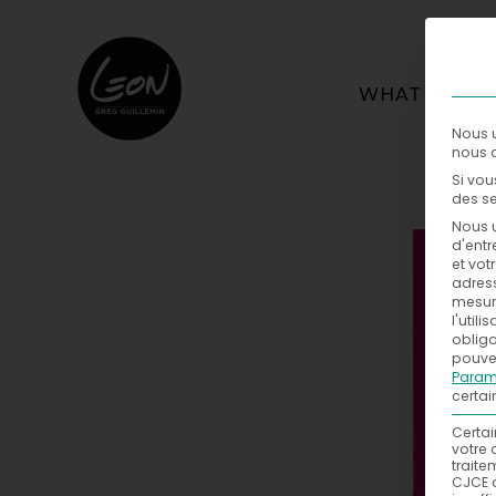
WHAT
Nous u
nous a
Si vou
des se
Nous u
d'entr
et vot
adress
mesure
l'util
obliga
pouvez
Param
certai
Certai
votre 
traite
CJCE 