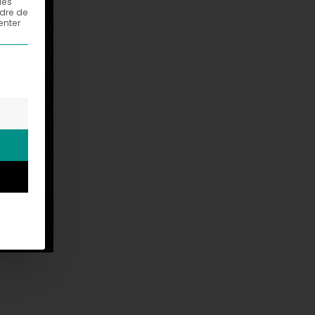
les
adre de
enter
els un consentement peut être donné. Le premier groupe d