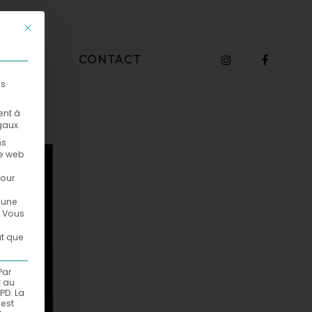
Ce bouton ferme la boîte de dialogue. Ses fonctions sont identiq
WHO
CONTACT
es
ent à
gaux.
ns
te web
pour
ucune
Vous
ut que
Par
t au
PD. La
est