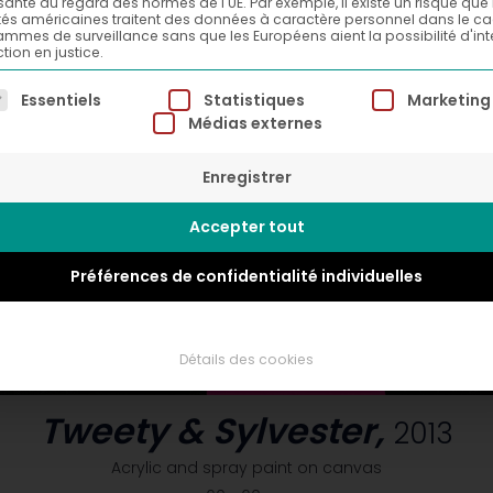
isante au regard des normes de l'UE. Par exemple, il existe un risque que 
tés américaines traitent des données à caractère personnel dans le c
mmes de surveillance sans que les Européens aient la possibilité d'int
tion en justice.
ste suivante énumère les groupes de services pour lesqu
Essentiels
Statistiques
Marketing
Médias externes
Enregistrer
Accepter tout
Préférences de confidentialité individuelles
Détails des cookies
Tweety & Sylvester,
2013
Acrylic and spray paint on canvas