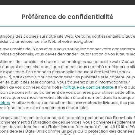
Préférence de confidentialité
WHERE
NOW
WITH
tilisons des cookies sur notre site Web. Certains sont essentiels, d'autr
ident à améliorer ce site Web et votre navigation.
s avez moins de 16 ans et que vous souhaitez donner votre consentem
rvices optionnels, vous devez demander l'autorisation à vos tuteurs lé
tilisons des cookies et d'autres technologies sur notre site web. Certai
e eux sont essentiels, tandis que d'autres nous aident à améliorer ce si
re expérience.
Des données personnelles peuvent être traitées (par ex.
es IP), par exemple pour personnaliser les publicités et le contenu ou 
r les publicités et le contenu.
Vous trouverez plus d'informations sur
isation de vos données dans notre
Politique de confidentialité
.
Il n'y a a
tion de consentir au traitement de vos données pour utiliser cette offre.
 révoquer ou modifier votre sélection à tout moment dans la rubrique
ètres
.
Veuillez noter qu'en fonction des paramètres individuels, il se pe
nes fonctions du site ne soient pas disponibles.
ns services traitent des données à caractère personnel aux États-Unis. 
consentement à l'utilisation de ces services, vous consentez égalemen
ment de vos données aux États-Unis conformément à l'art. 49 (1) lit. a RG
considère les États-Unis comme un pays où la protection des données 