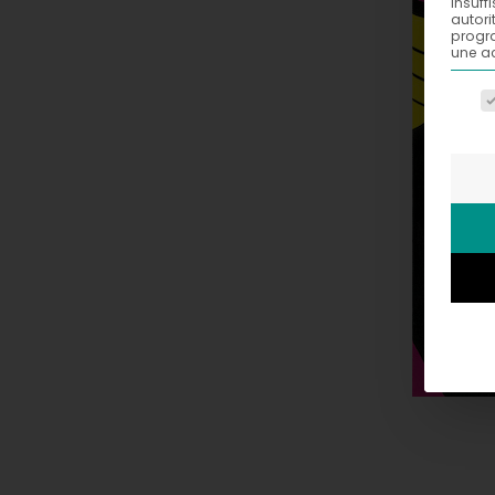
insuff
autori
progra
une ac
La li