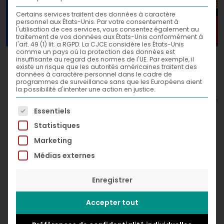
Certains services traitent des données à caractère
personnel aux États-Unis. Par votre consentement à
l'utilisation de ces services, vous consentez également au
traitement de vos données aux États-Unis conformément à
l'art. 49 (1) lit. a RGPD. La CJCE considère les États-Unis
comme un pays où la protection des données est
Sushi Time,
insuffisante au regard des normes de l'UE. Par exemple, il
2019
existe un risque que les autorités américaines traitent des
données à caractère personnel dans le cadre de
Acrylic and spray paint on canvas
programmes de surveillance sans que les Européens aient
la possibilité d'intenter une action en justice.
60 x 60 cm
© Greg Léon Guillemin
La liste suivante énumère les groupes de services po
Essentiels
Statistiques
Marketing
Médias externes
Enregistrer
Accepter tout