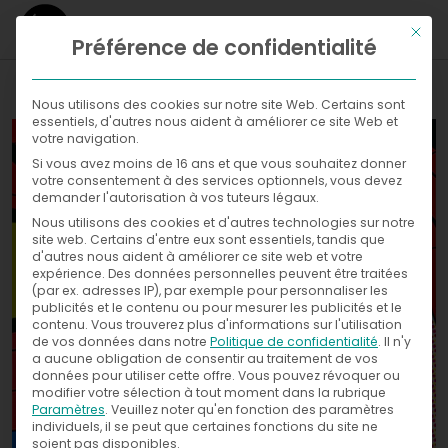
Ce bou
Préférence de confidentialité
WHAT
Nous utilisons des cookies sur notre site Web. Certains sont
essentiels, d'autres nous aident à améliorer ce site Web et
WHERE
votre navigation.
Si vous avez moins de 16 ans et que vous souhaitez donner
Galleries
NOW
votre consentement à des services optionnels, vous devez
demander l'autorisation à vos tuteurs légaux.
WITH
News
Nous utilisons des cookies et d'autres technologies sur notre
Exhibitions
site web. Certains d'entre eux sont essentiels, tandis que
d'autres nous aident à améliorer ce site web et votre
WHO
Press
expérience.
Des données personnelles peuvent être traitées
(par ex. adresses IP), par exemple pour personnaliser les
publicités et le contenu ou pour mesurer les publicités et le
CONTACT
contenu.
Vous trouverez plus d'informations sur l'utilisation
de vos données dans notre
Politique de confidentialité
.
Il n'y
a aucune obligation de consentir au traitement de vos
données pour utiliser cette offre.
Vous pouvez révoquer ou
modifier votre sélection à tout moment dans la rubrique
Paramètres
.
Veuillez noter qu'en fonction des paramètres
individuels, il se peut que certaines fonctions du site ne
soient pas disponibles.