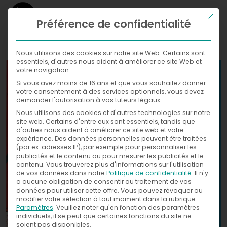
Ce bou
Préférence de confidentialité
WHAT
Nous utilisons des cookies sur notre site Web. Certains sont
essentiels, d'autres nous aident à améliorer ce site Web et
WHERE
votre navigation.
Si vous avez moins de 16 ans et que vous souhaitez donner
Galleries
NOW
votre consentement à des services optionnels, vous devez
demander l'autorisation à vos tuteurs légaux.
WITH
News
Nous utilisons des cookies et d'autres technologies sur notre
Exhibitions
site web. Certains d'entre eux sont essentiels, tandis que
d'autres nous aident à améliorer ce site web et votre
WHO
Press
expérience.
Des données personnelles peuvent être traitées
(par ex. adresses IP), par exemple pour personnaliser les
publicités et le contenu ou pour mesurer les publicités et le
CONTACT
contenu.
Vous trouverez plus d'informations sur l'utilisation
de vos données dans notre
Politique de confidentialité
.
Il n'y
a aucune obligation de consentir au traitement de vos
données pour utiliser cette offre.
Vous pouvez révoquer ou
modifier votre sélection à tout moment dans la rubrique
Paramètres
.
Veuillez noter qu'en fonction des paramètres
individuels, il se peut que certaines fonctions du site ne
soient pas disponibles.