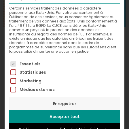
Certains services traitent des données à caractère
personnel aux États-Unis. Par votre consentement à
l'utilisation de ces services, vous consentez également au
traitement de vos données aux États-Unis conformément à
l'art. 49 (1) lit. a RGPD. La CJCE considère les États-Unis
comme un pays où la protection des données est
Little Itch,
2013
insuffisante au regard des normes de l'UE. Par exemple, il
existe un risque que les autorités américaines traitent des
données à caractère personnel dans le cadre de
Acrylic and spray paint on canvas
programmes de surveillance sans que les Européens aient
la possibilité d'intenter une action en justice.
60 x 60 cm
© Greg Léon Guillemin
La liste suivante énumère les groupes de services po
Essentiels
Statistiques
Marketing
Médias externes
Enregistrer
Accepter tout