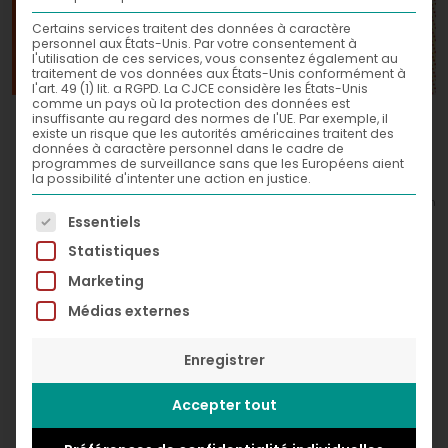
Certains services traitent des données à caractère
personnel aux États-Unis. Par votre consentement à
l'utilisation de ces services, vous consentez également au
traitement de vos données aux États-Unis conformément à
l'art. 49 (1) lit. a RGPD. La CJCE considère les États-Unis
comme un pays où la protection des données est
Kyûbi,
insuffisante au regard des normes de l'UE. Par exemple, il
2019
existe un risque que les autorités américaines traitent des
données à caractère personnel dans le cadre de
Acrylic and spray paint on canvas
programmes de surveillance sans que les Européens aient
la possibilité d'intenter une action en justice.
80 x 80 cm
© Greg Léon Guillemin
La liste suivante énumère les groupes de services po
Essentiels
Statistiques
Marketing
Médias externes
Enregistrer
Accepter tout