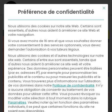
Ce bou
Préférence de confidentialité
WHAT
Nous utilisons des cookies sur notre site Web. Certains sont
essentiels, d'autres nous aident à améliorer ce site Web et
WHERE
votre navigation.
Si vous avez moins de 16 ans et que vous souhaitez donner
Galleries
NOW
votre consentement à des services optionnels, vous devez
demander l'autorisation à vos tuteurs légaux.
WITH
News
Nous utilisons des cookies et d'autres technologies sur notre
Exhibitions
site web. Certains d'entre eux sont essentiels, tandis que
d'autres nous aident à améliorer ce site web et votre
WHO
Press
expérience.
Des données personnelles peuvent être traitées
(par ex. adresses IP), par exemple pour personnaliser les
publicités et le contenu ou pour mesurer les publicités et le
CONTACT
contenu.
Vous trouverez plus d'informations sur l'utilisation
de vos données dans notre
Politique de confidentialité
.
Il n'y
a aucune obligation de consentir au traitement de vos
données pour utiliser cette offre.
Vous pouvez révoquer ou
modifier votre sélection à tout moment dans la rubrique
Paramètres
.
Veuillez noter qu'en fonction des paramètres
individuels, il se peut que certaines fonctions du site ne
soient pas disponibles.