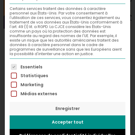
Certains services traitent des données à caractère
personnel aux États-Unis. Par votre consentement à
l'utilisation de ces services, vous consentez également au
traitement de vos données aux États-Unis conformément à
l'art. 49 (1) lit. a RGPD. La CJCE considère les États-Unis
comme un pays où la protection des données est
Joke,
insuffisante au regard des normes de l'UE. Par exemple, il
2020
existe un risque que les autorités américaines traitent des
données à caractère personnel dans le cadre de
Acrylic and spray paint on canvas
programmes de surveillance sans que les Européens aient
la possibilité d'intenter une action en justice.
80 x 80 cm
© Greg Léon Guillemin
La liste suivante énumère les groupes de services po
Essentiels
Statistiques
Marketing
Médias externes
Enregistrer
Accepter tout