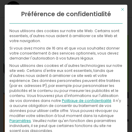
Ce bou
Préférence de confidentialité
WHAT
Nous utilisons des cookies sur notre site Web. Certains sont
essentiels, d'autres nous aident à améliorer ce site Web et
WHERE
votre navigation.
Si vous avez moins de 16 ans et que vous souhaitez donner
Galleries
NOW
votre consentement à des services optionnels, vous devez
demander l'autorisation à vos tuteurs légaux.
WITH
News
Nous utilisons des cookies et d'autres technologies sur notre
Exhibitions
site web. Certains d'entre eux sont essentiels, tandis que
d'autres nous aident à améliorer ce site web et votre
WHO
Press
expérience.
Des données personnelles peuvent être traitées
(par ex. adresses IP), par exemple pour personnaliser les
publicités et le contenu ou pour mesurer les publicités et le
CONTACT
contenu.
Vous trouverez plus d'informations sur l'utilisation
de vos données dans notre
Politique de confidentialité
.
Il n'y
a aucune obligation de consentir au traitement de vos
données pour utiliser cette offre.
Vous pouvez révoquer ou
modifier votre sélection à tout moment dans la rubrique
Paramètres
.
Veuillez noter qu'en fonction des paramètres
individuels, il se peut que certaines fonctions du site ne
soient pas disponibles.