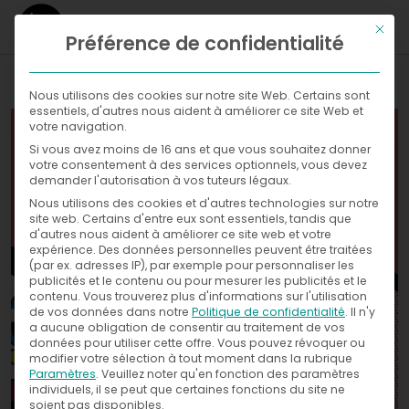
Ce bou
Préférence de confidentialité
WHAT
Nous utilisons des cookies sur notre site Web. Certains sont
essentiels, d'autres nous aident à améliorer ce site Web et
WHERE
votre navigation.
Si vous avez moins de 16 ans et que vous souhaitez donner
Galleries
NOW
votre consentement à des services optionnels, vous devez
demander l'autorisation à vos tuteurs légaux.
WITH
News
Nous utilisons des cookies et d'autres technologies sur notre
Exhibitions
site web. Certains d'entre eux sont essentiels, tandis que
d'autres nous aident à améliorer ce site web et votre
WHO
Press
expérience.
Des données personnelles peuvent être traitées
(par ex. adresses IP), par exemple pour personnaliser les
publicités et le contenu ou pour mesurer les publicités et le
CONTACT
contenu.
Vous trouverez plus d'informations sur l'utilisation
de vos données dans notre
Politique de confidentialité
.
Il n'y
a aucune obligation de consentir au traitement de vos
données pour utiliser cette offre.
Vous pouvez révoquer ou
modifier votre sélection à tout moment dans la rubrique
Paramètres
.
Veuillez noter qu'en fonction des paramètres
individuels, il se peut que certaines fonctions du site ne
soient pas disponibles.