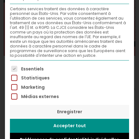
Certains services traitent des données à caractère
personnel aux États-Unis. Par votre consentement à
l'utilisation de ces services, vous consentez également au
traitement de vos données aux États-Unis conformément à
l'art. 49 (1) lit. a RGPD. La CJCE considère les États-Unis
comme un pays où la protection des données est
insuffisante au regard des normes de l'UE. Par exemple, il
existe un risque que les autorités américaines traitent des
données à caractère personnel dans le cadre de
programmes de surveillance sans que les Européens aient
la possibilité d'intenter une action en justice.
Happy Sea,
2022
La liste suivante énumère les groupes de services po
Essentiels
Acrylic and spray paint on canvas
Statistiques
120 x 100 cm
Marketing
© Greg Léon Guillemin
Médias externes
Enregistrer
Accepter tout