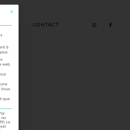
Ce bouton ferme la boîte de dialogue. Ses fonctions sont identiq
WHO
CONTACT
es
ent à
gaux.
ns
te web
pour
ucune
Vous
ut que
Par
t au
PD. La
est