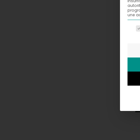
insuff
autori
progra
une ac
La li