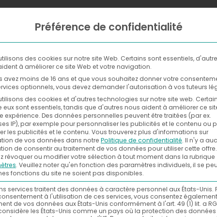
Préférence de confidentialité
WHERE
NOW
WITH
tilisons des cookies sur notre site Web. Certains sont essentiels, d'autr
ident à améliorer ce site Web et votre navigation.
s avez moins de 16 ans et que vous souhaitez donner votre consentem
rvices optionnels, vous devez demander l'autorisation à vos tuteurs lé
tilisons des cookies et d'autres technologies sur notre site web. Certai
e eux sont essentiels, tandis que d'autres nous aident à améliorer ce si
re expérience.
Des données personnelles peuvent être traitées (par ex.
es IP), par exemple pour personnaliser les publicités et le contenu ou 
r les publicités et le contenu.
Vous trouverez plus d'informations sur
isation de vos données dans notre
Politique de confidentialité
.
Il n'y a a
tion de consentir au traitement de vos données pour utiliser cette offre.
 révoquer ou modifier votre sélection à tout moment dans la rubrique
ètres
.
Veuillez noter qu'en fonction des paramètres individuels, il se pe
nes fonctions du site ne soient pas disponibles.
ns services traitent des données à caractère personnel aux États-Unis. 
consentement à l'utilisation de ces services, vous consentez égalemen
ment de vos données aux États-Unis conformément à l'art. 49 (1) lit. a RG
considère les États-Unis comme un pays où la protection des données 