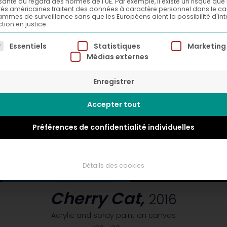
isante au regard des normes de l'UE. Par exemple, il existe un risque que 
tés américaines traitent des données à caractère personnel dans le c
mmes de surveillance sans que les Européens aient la possibilité d'int
tion en justice.
ste suivante énumère les groupes de services pour lesqu
Essentiels
Statistiques
Marketing
Médias externes
Enregistrer
Accepter tout
Préférences de confidentialité individuelles
Détails des cookies
Cherry Cat,
2016
Acrylic and spray paint on canvas