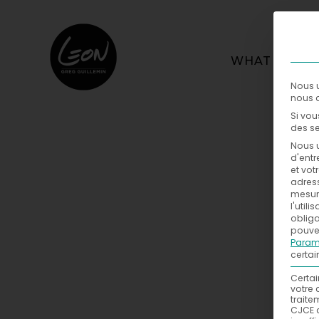
WHAT
Nous u
nous a
Si vou
des se
Nous u
d'entr
et vot
adress
mesure
l'util
obliga
pouvez
Param
certai
Certai
votre 
traite
CJCE 