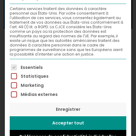
Certains services traitent des données à caractère
personnel aux États-Unis. Par votre consentement à
l'utilisation de ces services, vous consentez également au
traitement de vos données aux États-Unis conformément à
l'art. 49 (1) lit. a RGPD. La CJCE considère les États-Unis
comme un pays où la protection des données est
Cat Brush,
insuffisante au regard des normes de l'UE. Par exemple, il
2016
existe un risque que les autorités américaines traitent des
données à caractère personnel dans le cadre de
Acrylic and spray paint on canvas
programmes de surveillance sans que les Européens aient
la possibilité d'intenter une action en justice.
120 x 120 cm
© Greg Léon Guillemin
La liste suivante énumère les groupes de services po
Essentiels
Statistiques
Marketing
Médias externes
Enregistrer
Accepter tout