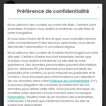
Ce bou
Préférence de confidentialité
WHAT
Nous utilisons des cookies sur notre site Web. Certains sont
essentiels, d'autres nous aident à améliorer ce site Web et
WHERE
votre navigation.
Si vous avez moins de 16 ans et que vous souhaitez donner
Galleries
NOW
votre consentement à des services optionnels, vous devez
demander l'autorisation à vos tuteurs légaux.
WITH
News
Nous utilisons des cookies et d'autres technologies sur notre
Exhibitions
site web. Certains d'entre eux sont essentiels, tandis que
d'autres nous aident à améliorer ce site web et votre
WHO
Press
expérience.
Des données personnelles peuvent être traitées
(par ex. adresses IP), par exemple pour personnaliser les
publicités et le contenu ou pour mesurer les publicités et le
CONTACT
contenu.
Vous trouverez plus d'informations sur l'utilisation
de vos données dans notre
Politique de confidentialité
.
Il n'y
a aucune obligation de consentir au traitement de vos
données pour utiliser cette offre.
Vous pouvez révoquer ou
modifier votre sélection à tout moment dans la rubrique
Paramètres
.
Veuillez noter qu'en fonction des paramètres
individuels, il se peut que certaines fonctions du site ne
soient pas disponibles.