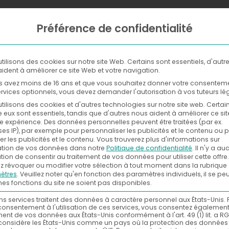
Préférence de confidentialité
WHERE
NOW
WITH
tilisons des cookies sur notre site Web. Certains sont essentiels, d'autr
ident à améliorer ce site Web et votre navigation.
s avez moins de 16 ans et que vous souhaitez donner votre consentem
rvices optionnels, vous devez demander l'autorisation à vos tuteurs lé
tilisons des cookies et d'autres technologies sur notre site web. Certai
e eux sont essentiels, tandis que d'autres nous aident à améliorer ce si
re expérience.
Des données personnelles peuvent être traitées (par ex.
es IP), par exemple pour personnaliser les publicités et le contenu ou 
r les publicités et le contenu.
Vous trouverez plus d'informations sur
isation de vos données dans notre
Politique de confidentialité
.
Il n'y a a
tion de consentir au traitement de vos données pour utiliser cette offre.
 révoquer ou modifier votre sélection à tout moment dans la rubrique
ètres
.
Veuillez noter qu'en fonction des paramètres individuels, il se pe
nes fonctions du site ne soient pas disponibles.
ns services traitent des données à caractère personnel aux États-Unis. 
consentement à l'utilisation de ces services, vous consentez égalemen
ment de vos données aux États-Unis conformément à l'art. 49 (1) lit. a RG
considère les États-Unis comme un pays où la protection des données 