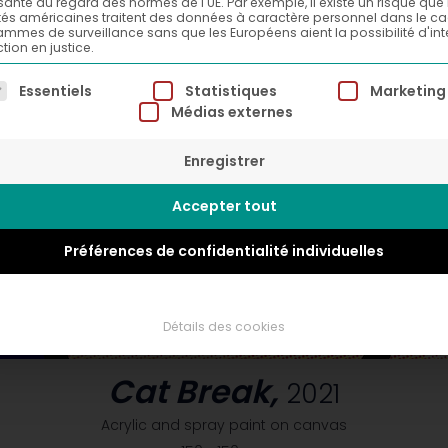
isante au regard des normes de l'UE. Par exemple, il existe un risque que 
tés américaines traitent des données à caractère personnel dans le c
mmes de surveillance sans que les Européens aient la possibilité d'int
tion en justice.
ste suivante énumère les groupes de services pour lesqu
Essentiels
Statistiques
Marketing
Médias externes
Enregistrer
Accepter tout
Préférences de confidentialité individuelles
Détails des cookies
Cat Break,
2021
Acrylic and spray paint on canvas