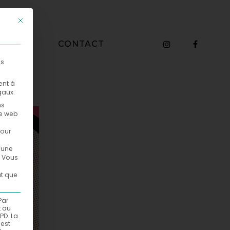
Ce bouton ferme la boîte de dialogue. Ses fonctions sont identiq
WHO
CONTACT
es
ent à
gaux.
ns
te web
pour
ucune
Vous
ut que
Par
t au
PD. La
est