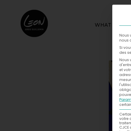
WHAT
Nous u
nous a
Si vou
des se
Nous u
d'entr
et vot
adress
mesure
l'util
obliga
pouvez
Param
certai
Certai
votre 
traite
CJCE 