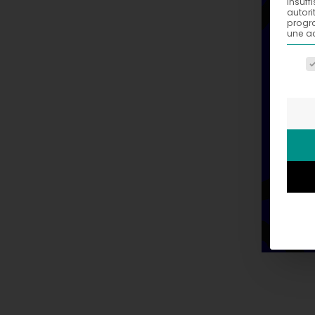
insuff
autori
progra
une ac
La li