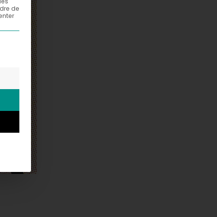
les
adre de
enter
els un consentement peut être donné. Le premier groupe d