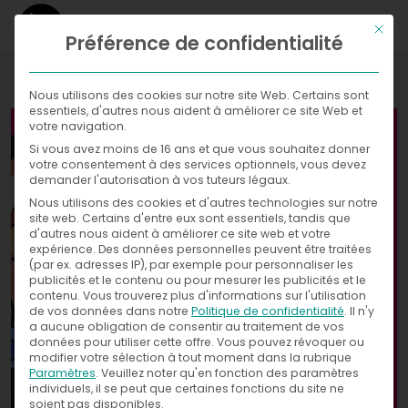
Ce bou
Préférence de confidentialité
WHAT
Nous utilisons des cookies sur notre site Web. Certains sont
essentiels, d'autres nous aident à améliorer ce site Web et
WHERE
votre navigation.
Si vous avez moins de 16 ans et que vous souhaitez donner
Galleries
NOW
votre consentement à des services optionnels, vous devez
demander l'autorisation à vos tuteurs légaux.
WITH
News
Nous utilisons des cookies et d'autres technologies sur notre
Exhibitions
site web. Certains d'entre eux sont essentiels, tandis que
d'autres nous aident à améliorer ce site web et votre
WHO
Press
expérience.
Des données personnelles peuvent être traitées
(par ex. adresses IP), par exemple pour personnaliser les
publicités et le contenu ou pour mesurer les publicités et le
CONTACT
contenu.
Vous trouverez plus d'informations sur l'utilisation
de vos données dans notre
Politique de confidentialité
.
Il n'y
a aucune obligation de consentir au traitement de vos
données pour utiliser cette offre.
Vous pouvez révoquer ou
modifier votre sélection à tout moment dans la rubrique
Paramètres
.
Veuillez noter qu'en fonction des paramètres
individuels, il se peut que certaines fonctions du site ne
soient pas disponibles.