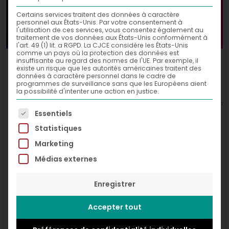
Certains services traitent des données à caractère
personnel aux États-Unis. Par votre consentement à
l'utilisation de ces services, vous consentez également au
traitement de vos données aux États-Unis conformément à
l'art. 49 (1) lit. a RGPD. La CJCE considère les États-Unis
comme un pays où la protection des données est
Alpha Male,
insuffisante au regard des normes de l'UE. Par exemple, il
2021
existe un risque que les autorités américaines traitent des
données à caractère personnel dans le cadre de
Acrylic and spray paint on canvas
programmes de surveillance sans que les Européens aient
la possibilité d'intenter une action en justice.
100 x 100 cm
© Greg Léon Guillemin
La liste suivante énumère les groupes de services po
Essentiels
Statistiques
Marketing
Médias externes
Enregistrer
Accepter tout