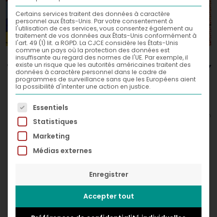
Certains services traitent des données à caractère
personnel aux États-Unis. Par votre consentement à
l'utilisation de ces services, vous consentez également au
traitement de vos données aux États-Unis conformément à
l'art. 49 (1) lit. a RGPD. La CJCE considère les États-Unis
comme un pays où la protection des données est
Sous Le Soleil Exactement,
insuffisante au regard des normes de l'UE. Par exemple, il
existe un risque que les autorités américaines traitent des
données à caractère personnel dans le cadre de
2018
programmes de surveillance sans que les Européens aient
la possibilité d'intenter une action en justice.
Acrylic and spray paint on canvas
La liste suivante énumère les groupes de services po
Essentiels
100 x 100 cm
© Greg Léon Guillemin
Statistiques
Marketing
Médias externes
Enregistrer
Accepter tout