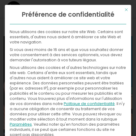
Ce bou
Préférence de confidentialité
WHAT
Nous utilisons des cookies sur notre site Web. Certains sont
essentiels, d'autres nous aident à améliorer ce site Web et
WHERE
votre navigation.
Si vous avez moins de 16 ans et que vous souhaitez donner
Galleries
NOW
votre consentement à des services optionnels, vous devez
demander l'autorisation à vos tuteurs légaux.
WITH
News
Nous utilisons des cookies et d'autres technologies sur notre
Exhibitions
site web. Certains d'entre eux sont essentiels, tandis que
d'autres nous aident à améliorer ce site web et votre
WHO
Press
expérience.
Des données personnelles peuvent être traitées
(par ex. adresses IP), par exemple pour personnaliser les
publicités et le contenu ou pour mesurer les publicités et le
CONTACT
contenu.
Vous trouverez plus d'informations sur l'utilisation
de vos données dans notre
Politique de confidentialité
.
Il n'y
a aucune obligation de consentir au traitement de vos
données pour utiliser cette offre.
Vous pouvez révoquer ou
modifier votre sélection à tout moment dans la rubrique
Paramètres
.
Veuillez noter qu'en fonction des paramètres
individuels, il se peut que certaines fonctions du site ne
soient pas disponibles.