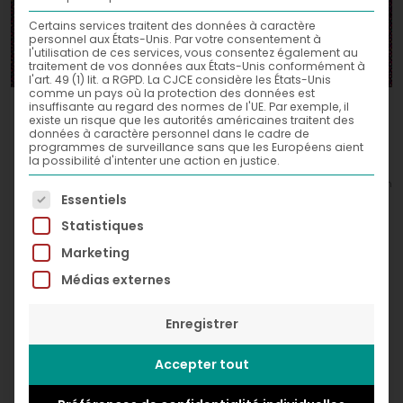
Certains services traitent des données à caractère
personnel aux États-Unis. Par votre consentement à
l'utilisation de ces services, vous consentez également au
traitement de vos données aux États-Unis conformément à
l'art. 49 (1) lit. a RGPD. La CJCE considère les États-Unis
comme un pays où la protection des données est
Santana,
insuffisante au regard des normes de l'UE. Par exemple, il
2016
existe un risque que les autorités américaines traitent des
données à caractère personnel dans le cadre de
Acrylic and spray paint on canvas
programmes de surveillance sans que les Européens aient
la possibilité d'intenter une action en justice.
120 x 120 cm
© Greg Léon Guillemin
La liste suivante énumère les groupes de services po
Essentiels
Statistiques
Marketing
Médias externes
Enregistrer
Accepter tout