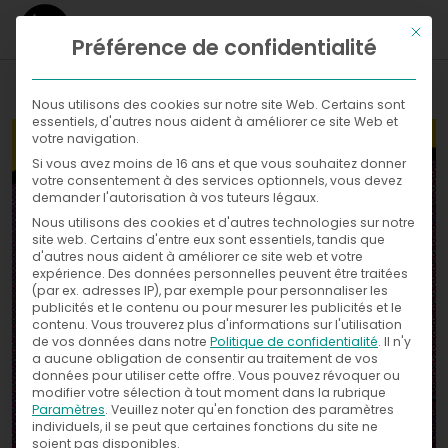
Ce bou
Préférence de confidentialité
WHAT
Nous utilisons des cookies sur notre site Web. Certains sont
essentiels, d'autres nous aident à améliorer ce site Web et
WHERE
votre navigation.
Si vous avez moins de 16 ans et que vous souhaitez donner
Galleries
NOW
votre consentement à des services optionnels, vous devez
demander l'autorisation à vos tuteurs légaux.
WITH
News
Nous utilisons des cookies et d'autres technologies sur notre
Exhibitions
site web. Certains d'entre eux sont essentiels, tandis que
d'autres nous aident à améliorer ce site web et votre
WHO
Press
expérience.
Des données personnelles peuvent être traitées
(par ex. adresses IP), par exemple pour personnaliser les
publicités et le contenu ou pour mesurer les publicités et le
CONTACT
contenu.
Vous trouverez plus d'informations sur l'utilisation
de vos données dans notre
Politique de confidentialité
.
Il n'y
a aucune obligation de consentir au traitement de vos
données pour utiliser cette offre.
Vous pouvez révoquer ou
modifier votre sélection à tout moment dans la rubrique
Paramètres
.
Veuillez noter qu'en fonction des paramètres
individuels, il se peut que certaines fonctions du site ne
soient pas disponibles.