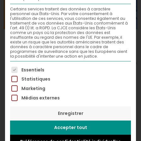
Certains services traitent des données à caractère
personnel aux États-Unis. Par votre consentement à
l'utilisation de ces services, vous consentez également au
traitement de vos données aux États-Unis conformément à
l'art. 49 (1) lit. a RGPD. La CJCE considère les États-Unis
comme un pays où la protection des données est
Flume,
insuffisante au regard des normes de l'UE. Par exemple, il
2016
existe un risque que les autorités américaines traitent des
données à caractère personnel dans le cadre de
Acrylic and spray paint on canvas
programmes de surveillance sans que les Européens aient
la possibilité d'intenter une action en justice.
120 x 120 cm
© Greg Léon Guillemin
La liste suivante énumère les groupes de services po
Essentiels
Statistiques
Marketing
Médias externes
Enregistrer
Accepter tout