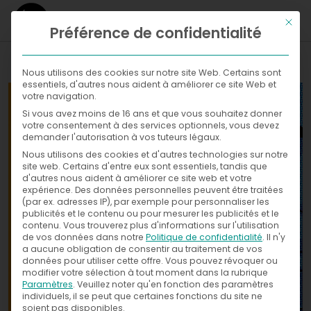
Ce bou
Préférence de confidentialité
WHAT
Nous utilisons des cookies sur notre site Web. Certains sont
essentiels, d'autres nous aident à améliorer ce site Web et
WHERE
votre navigation.
Si vous avez moins de 16 ans et que vous souhaitez donner
Galleries
NOW
votre consentement à des services optionnels, vous devez
demander l'autorisation à vos tuteurs légaux.
WITH
News
Nous utilisons des cookies et d'autres technologies sur notre
Exhibitions
site web. Certains d'entre eux sont essentiels, tandis que
d'autres nous aident à améliorer ce site web et votre
WHO
Press
expérience.
Des données personnelles peuvent être traitées
(par ex. adresses IP), par exemple pour personnaliser les
publicités et le contenu ou pour mesurer les publicités et le
CONTACT
contenu.
Vous trouverez plus d'informations sur l'utilisation
de vos données dans notre
Politique de confidentialité
.
Il n'y
a aucune obligation de consentir au traitement de vos
données pour utiliser cette offre.
Vous pouvez révoquer ou
modifier votre sélection à tout moment dans la rubrique
Paramètres
.
Veuillez noter qu'en fonction des paramètres
individuels, il se peut que certaines fonctions du site ne
soient pas disponibles.