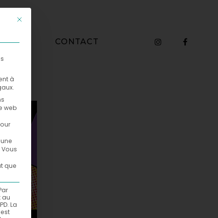
Ce bouton ferme la boîte de dialogue. Ses fonctions sont identiq
WHO
CONTACT
es
ent à
gaux.
ns
te web
pour
ucune
Vous
ut que
Par
t au
PD. La
est