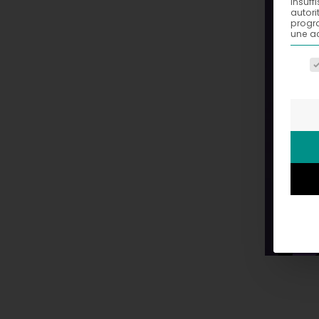
insuff
autori
progra
une ac
La li