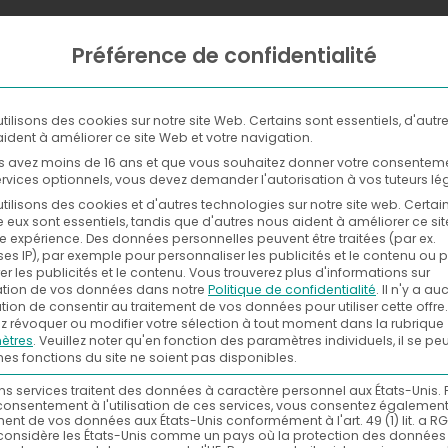
Préférence de confidentialité
WHERE
NOW
WITH
tilisons des cookies sur notre site Web. Certains sont essentiels, d'autr
ident à améliorer ce site Web et votre navigation.
s avez moins de 16 ans et que vous souhaitez donner votre consentem
rvices optionnels, vous devez demander l'autorisation à vos tuteurs lé
tilisons des cookies et d'autres technologies sur notre site web. Certai
e eux sont essentiels, tandis que d'autres nous aident à améliorer ce si
re expérience.
Des données personnelles peuvent être traitées (par ex.
es IP), par exemple pour personnaliser les publicités et le contenu ou 
r les publicités et le contenu.
Vous trouverez plus d'informations sur
isation de vos données dans notre
Politique de confidentialité
.
Il n'y a a
tion de consentir au traitement de vos données pour utiliser cette offre.
 révoquer ou modifier votre sélection à tout moment dans la rubrique
ètres
.
Veuillez noter qu'en fonction des paramètres individuels, il se pe
nes fonctions du site ne soient pas disponibles.
ns services traitent des données à caractère personnel aux États-Unis. 
consentement à l'utilisation de ces services, vous consentez égalemen
ment de vos données aux États-Unis conformément à l'art. 49 (1) lit. a RG
considère les États-Unis comme un pays où la protection des données 