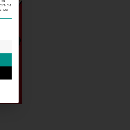
les
adre de
enter
els un consentement peut être donné. Le premier groupe d