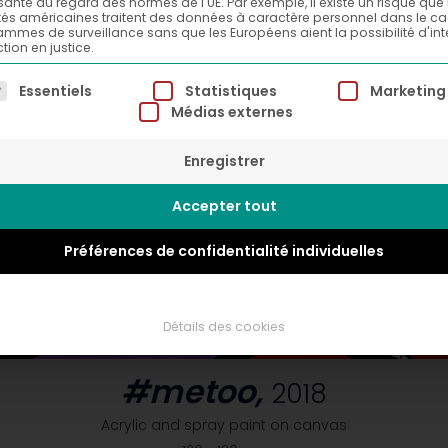
isante au regard des normes de l'UE. Par exemple, il existe un risque que 
tés américaines traitent des données à caractère personnel dans le c
mmes de surveillance sans que les Européens aient la possibilité d'int
tion en justice.
ste suivante énumère les groupes de services pour lesqu
Essentiels
Statistiques
Marketing
Médias externes
Enregistrer
Accepter tout
Préférences de confidentialité individuelles
Détails des cookies
#metoo,
2018
Acrylic and spray paint on canvas