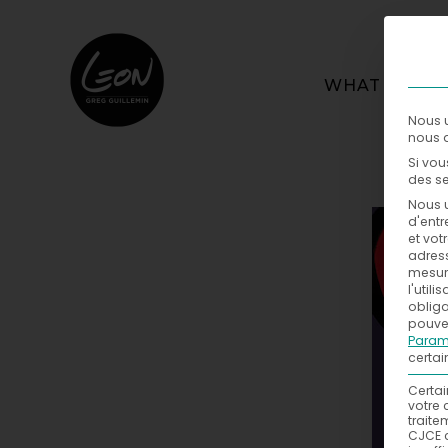
WHAT
Nous u
nous a
Si vou
des se
Nous u
d'entr
et vot
adress
mesure
l'util
obliga
pouvez
Param
certai
Certai
votre 
traite
CJCE 