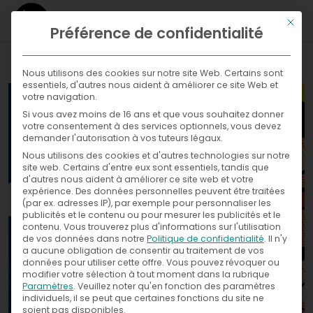
Ce bou
Préférence de confidentialité
WHAT
Nous utilisons des cookies sur notre site Web. Certains sont
essentiels, d'autres nous aident à améliorer ce site Web et
WHERE
votre navigation.
Si vous avez moins de 16 ans et que vous souhaitez donner
Galleries
NOW
votre consentement à des services optionnels, vous devez
demander l'autorisation à vos tuteurs légaux.
WITH
News
Nous utilisons des cookies et d'autres technologies sur notre
Exhibitions
site web. Certains d'entre eux sont essentiels, tandis que
d'autres nous aident à améliorer ce site web et votre
WHO
Press
expérience.
Des données personnelles peuvent être traitées
(par ex. adresses IP), par exemple pour personnaliser les
publicités et le contenu ou pour mesurer les publicités et le
CONTACT
contenu.
Vous trouverez plus d'informations sur l'utilisation
de vos données dans notre
Politique de confidentialité
.
Il n'y
a aucune obligation de consentir au traitement de vos
données pour utiliser cette offre.
Vous pouvez révoquer ou
modifier votre sélection à tout moment dans la rubrique
Paramètres
.
Veuillez noter qu'en fonction des paramètres
individuels, il se peut que certaines fonctions du site ne
soient pas disponibles.