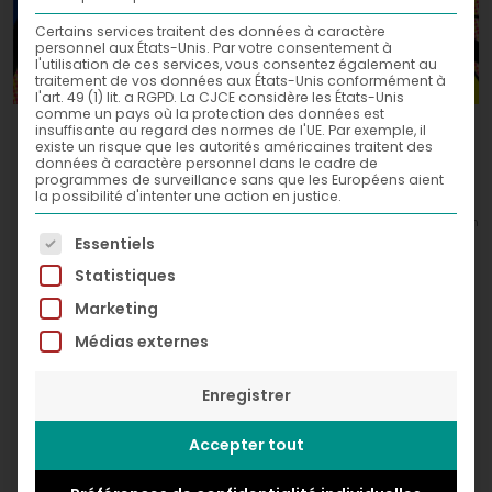
Certains services traitent des données à caractère
personnel aux États-Unis. Par votre consentement à
l'utilisation de ces services, vous consentez également au
traitement de vos données aux États-Unis conformément à
l'art. 49 (1) lit. a RGPD. La CJCE considère les États-Unis
comme un pays où la protection des données est
Woman Power,
insuffisante au regard des normes de l'UE. Par exemple, il
2020
existe un risque que les autorités américaines traitent des
données à caractère personnel dans le cadre de
Acrylic and spray paint on canvas
programmes de surveillance sans que les Européens aient
la possibilité d'intenter une action en justice.
80 x 80 cm
© Greg Léon Guillemin
La liste suivante énumère les groupes de services po
Essentiels
Statistiques
Marketing
Médias externes
Enregistrer
Accepter tout