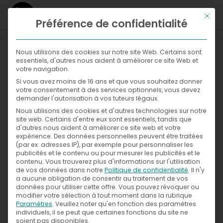
Ce bou
Préférence de confidentialité
WHAT
Nous utilisons des cookies sur notre site Web. Certains sont
essentiels, d'autres nous aident à améliorer ce site Web et
WHERE
votre navigation.
Si vous avez moins de 16 ans et que vous souhaitez donner
Galleries
NOW
votre consentement à des services optionnels, vous devez
demander l'autorisation à vos tuteurs légaux.
WITH
News
Nous utilisons des cookies et d'autres technologies sur notre
Exhibitions
site web. Certains d'entre eux sont essentiels, tandis que
d'autres nous aident à améliorer ce site web et votre
WHO
Press
expérience.
Des données personnelles peuvent être traitées
(par ex. adresses IP), par exemple pour personnaliser les
publicités et le contenu ou pour mesurer les publicités et le
CONTACT
contenu.
Vous trouverez plus d'informations sur l'utilisation
de vos données dans notre
Politique de confidentialité
.
Il n'y
a aucune obligation de consentir au traitement de vos
données pour utiliser cette offre.
Vous pouvez révoquer ou
modifier votre sélection à tout moment dans la rubrique
Paramètres
.
Veuillez noter qu'en fonction des paramètres
individuels, il se peut que certaines fonctions du site ne
soient pas disponibles.