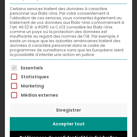
Certains services traitent des données à caractère
personnel aux États-Unis. Par votre consentement à
l'utilisation de ces services, vous consentez également au
traitement de vos données aux États-Unis conformément à
l'art. 49 (1) lit. a RGPD. La CJCE considère les États-Unis
comme un pays où la protection des données est
insuffisante au regard des normes de l'UE. Par exemple, il
existe un risque que les autorités américaines traitent des
données à caractère personnel dans le cadre de
programmes de surveillance sans que les Européens aient
la possibilité d'intenter une action en justice.
La liste suivante énumère les groupes de services po
Essentiels
Statistiques
Marketing
Follow Me,
2020
Médias externes
Acrylic and spray paint on canvas
Enregistrer
120 x 60 cm
© Greg Léon Guillemin
Accepter tout