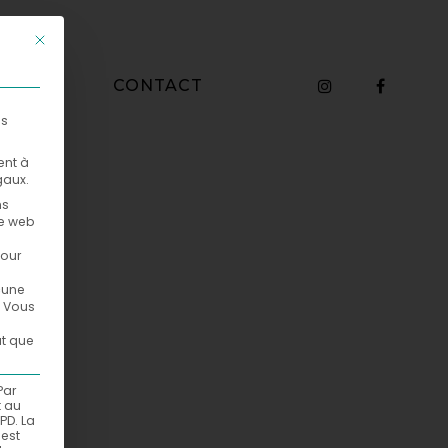
Ce bouton ferme la boîte de dialogue. Ses fonctions sont identiq
WHO
CONTACT
es
ent à
gaux.
ns
te web
pour
ucune
Vous
ut que
Par
t au
PD. La
est