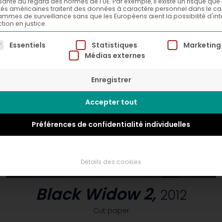
isante au regard des normes de l'UE. Par exemple, il existe un risque que 
tés américaines traitent des données à caractère personnel dans le c
mmes de surveillance sans que les Européens aient la possibilité d'int
tion en justice.
ste suivante énumère les groupes de services pour lesqu
Essentiels
Statistiques
Marketing
Médias externes
Enregistrer
Accepter tout
Préférences de confidentialité individuelles
Détails des cookies
Black Widow 2,
2012
Cut paper