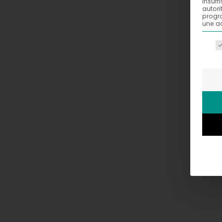
insuff
autori
progra
une ac
La li