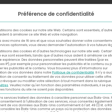
Préférence de confidentialité
WHERE
NOW
WITH
tilisons des cookies sur notre site Web. Certains sont essentiels, d'autr
ident à améliorer ce site Web et votre navigation.
s avez moins de 16 ans et que vous souhaitez donner votre consentem
rvices optionnels, vous devez demander l'autorisation à vos tuteurs lé
tilisons des cookies et d'autres technologies sur notre site web. Certai
e eux sont essentiels, tandis que d'autres nous aident à améliorer ce si
re expérience.
Des données personnelles peuvent être traitées (par ex.
es IP), par exemple pour personnaliser les publicités et le contenu ou 
r les publicités et le contenu.
Vous trouverez plus d'informations sur
isation de vos données dans notre
Politique de confidentialité
.
Il n'y a a
tion de consentir au traitement de vos données pour utiliser cette offre.
 révoquer ou modifier votre sélection à tout moment dans la rubrique
ètres
.
Veuillez noter qu'en fonction des paramètres individuels, il se pe
nes fonctions du site ne soient pas disponibles.
ns services traitent des données à caractère personnel aux États-Unis. 
consentement à l'utilisation de ces services, vous consentez égalemen
ment de vos données aux États-Unis conformément à l'art. 49 (1) lit. a RG
considère les États-Unis comme un pays où la protection des données 