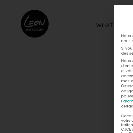
WHAT
Nous u
nous a
Si vou
des se
Nous u
d'entr
et vot
adress
mesure
l'util
obliga
pouvez
Param
certai
Certai
votre 
traite
CJCE 