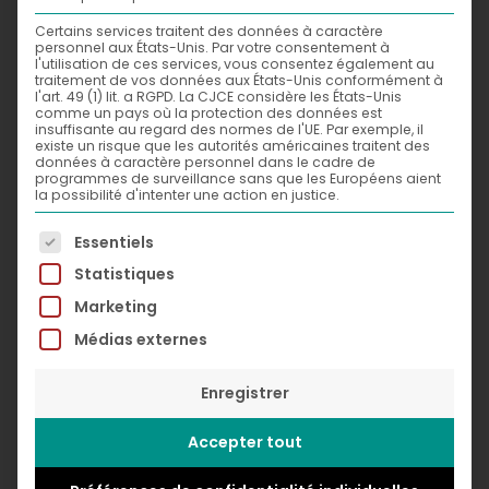
Certains services traitent des données à caractère
personnel aux États-Unis. Par votre consentement à
l'utilisation de ces services, vous consentez également au
traitement de vos données aux États-Unis conformément à
l'art. 49 (1) lit. a RGPD. La CJCE considère les États-Unis
comme un pays où la protection des données est
insuffisante au regard des normes de l'UE. Par exemple, il
existe un risque que les autorités américaines traitent des
données à caractère personnel dans le cadre de
programmes de surveillance sans que les Européens aient
la possibilité d'intenter une action en justice.
La liste suivante énumère les groupes de services po
Essentiels
Statistiques
Marketing
Halloween,
2011
Médias externes
Digital
© Greg Léon Guillemin
Enregistrer
Accepter tout