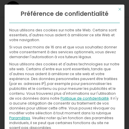
Ce bou
Préférence de confidentialité
WHAT
Nous utilisons des cookies sur notre site Web. Certains sont
essentiels, d'autres nous aident à améliorer ce site Web et
WHERE
votre navigation.
Si vous avez moins de 16 ans et que vous souhaitez donner
Galleries
NOW
votre consentement à des services optionnels, vous devez
demander l'autorisation à vos tuteurs légaux.
WITH
News
Nous utilisons des cookies et d'autres technologies sur notre
Exhibitions
site web. Certains d'entre eux sont essentiels, tandis que
d'autres nous aident à améliorer ce site web et votre
WHO
Press
expérience.
Des données personnelles peuvent être traitées
(par ex. adresses IP), par exemple pour personnaliser les
publicités et le contenu ou pour mesurer les publicités et le
CONTACT
contenu.
Vous trouverez plus d'informations sur l'utilisation
de vos données dans notre
Politique de confidentialité
.
Il n'y
a aucune obligation de consentir au traitement de vos
données pour utiliser cette offre.
Vous pouvez révoquer ou
modifier votre sélection à tout moment dans la rubrique
Paramètres
.
Veuillez noter qu'en fonction des paramètres
individuels, il se peut que certaines fonctions du site ne
soient pas disponibles.