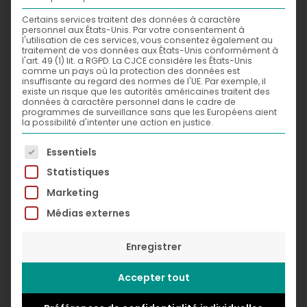
Certains services traitent des données à caractère
personnel aux États-Unis. Par votre consentement à
l'utilisation de ces services, vous consentez également au
traitement de vos données aux États-Unis conformément à
l'art. 49 (1) lit. a RGPD. La CJCE considère les États-Unis
comme un pays où la protection des données est
insuffisante au regard des normes de l'UE. Par exemple, il
existe un risque que les autorités américaines traitent des
données à caractère personnel dans le cadre de
programmes de surveillance sans que les Européens aient
la possibilité d'intenter une action en justice.
La liste suivante énumère les groupes de services po
Essentiels
Statistiques
Marketing
Around the what?,
2011
Médias externes
Digital
© Greg Léon Guillemin
Enregistrer
Accepter tout