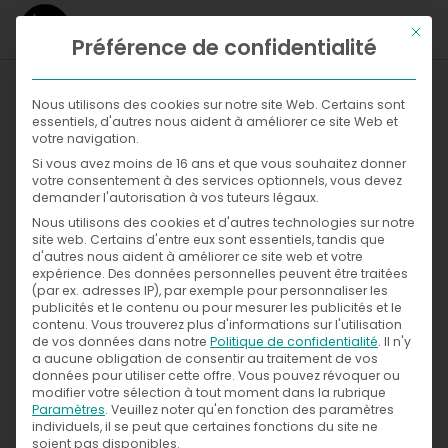
Ce bou
Préférence de confidentialité
WHAT
Nous utilisons des cookies sur notre site Web. Certains sont
essentiels, d'autres nous aident à améliorer ce site Web et
WHERE
votre navigation.
Si vous avez moins de 16 ans et que vous souhaitez donner
Galleries
NOW
votre consentement à des services optionnels, vous devez
demander l'autorisation à vos tuteurs légaux.
WITH
News
Nous utilisons des cookies et d'autres technologies sur notre
Exhibitions
site web. Certains d'entre eux sont essentiels, tandis que
d'autres nous aident à améliorer ce site web et votre
WHO
Press
expérience.
Des données personnelles peuvent être traitées
(par ex. adresses IP), par exemple pour personnaliser les
publicités et le contenu ou pour mesurer les publicités et le
CONTACT
contenu.
Vous trouverez plus d'informations sur l'utilisation
de vos données dans notre
Politique de confidentialité
.
Il n'y
a aucune obligation de consentir au traitement de vos
données pour utiliser cette offre.
Vous pouvez révoquer ou
modifier votre sélection à tout moment dans la rubrique
Paramètres
.
Veuillez noter qu'en fonction des paramètres
individuels, il se peut que certaines fonctions du site ne
soient pas disponibles.