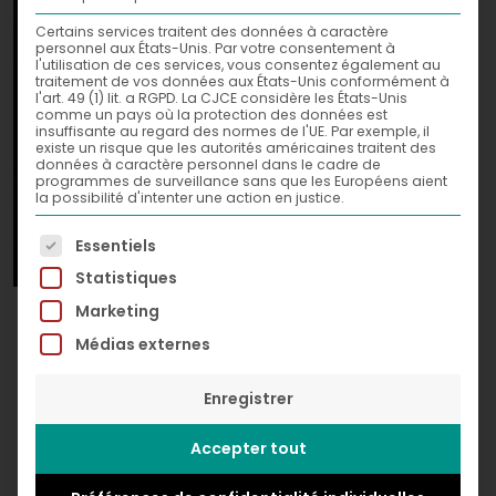
Certains services traitent des données à caractère
personnel aux États-Unis. Par votre consentement à
l'utilisation de ces services, vous consentez également au
traitement de vos données aux États-Unis conformément à
l'art. 49 (1) lit. a RGPD. La CJCE considère les États-Unis
comme un pays où la protection des données est
insuffisante au regard des normes de l'UE. Par exemple, il
existe un risque que les autorités américaines traitent des
données à caractère personnel dans le cadre de
programmes de surveillance sans que les Européens aient
la possibilité d'intenter une action en justice.
La liste suivante énumère les groupes de services po
Essentiels
Statistiques
Jean Carlu Spirit The
Marketing
Médias externes
Incredible Hulk,
2012
Enregistrer
Digital
© Greg Léon Guillemin
Accepter tout