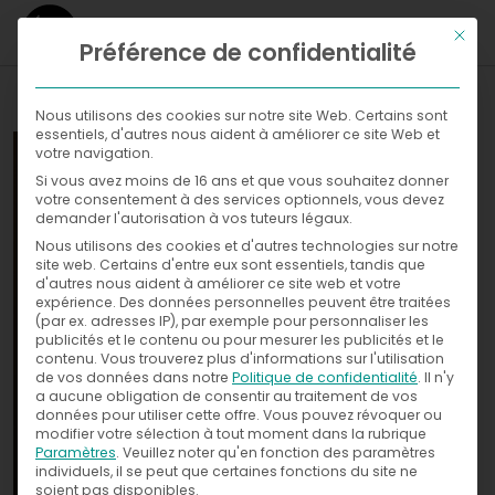
Ce bou
Préférence de confidentialité
WHAT
Nous utilisons des cookies sur notre site Web. Certains sont
essentiels, d'autres nous aident à améliorer ce site Web et
WHERE
votre navigation.
Si vous avez moins de 16 ans et que vous souhaitez donner
Galleries
NOW
votre consentement à des services optionnels, vous devez
demander l'autorisation à vos tuteurs légaux.
WITH
News
Nous utilisons des cookies et d'autres technologies sur notre
Exhibitions
site web. Certains d'entre eux sont essentiels, tandis que
d'autres nous aident à améliorer ce site web et votre
WHO
Press
expérience.
Des données personnelles peuvent être traitées
(par ex. adresses IP), par exemple pour personnaliser les
publicités et le contenu ou pour mesurer les publicités et le
CONTACT
contenu.
Vous trouverez plus d'informations sur l'utilisation
de vos données dans notre
Politique de confidentialité
.
Il n'y
a aucune obligation de consentir au traitement de vos
données pour utiliser cette offre.
Vous pouvez révoquer ou
modifier votre sélection à tout moment dans la rubrique
Paramètres
.
Veuillez noter qu'en fonction des paramètres
individuels, il se peut que certaines fonctions du site ne
soient pas disponibles.